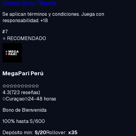
Obtener Bono
Reseña
Se aplican términos y condiciones. Juega con
responsabilidad. +18
#
7
⭐ RECOMENDADO
MegaPari Perú
4.3
(
723
reseñas)
Curaçao
24-48 horas
Bono de Bienvenida
100% hasta S/600
Depósito min:
S/
20
Rollover:
x
35