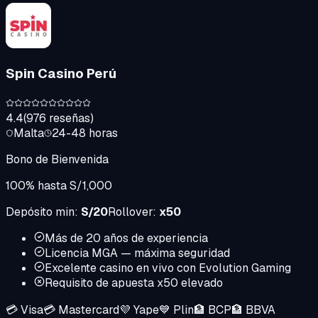
Spin Casino Perú
4.4
(
976
reseñas)
Malta
24-48 horas
Bono de Bienvenida
100% hasta S/1,000
Depósito min:
S/
20
Rollover:
x
50
Más de 20 años de experiencia
Licencia MGA — máxima seguridad
Excelente casino en vivo con Evolution Gaming
Requisito de apuesta x50 elevado
💳
Visa
💳
Mastercard
💜
Yape
💙
Plin
🏦
BCP
🏦
BBVA