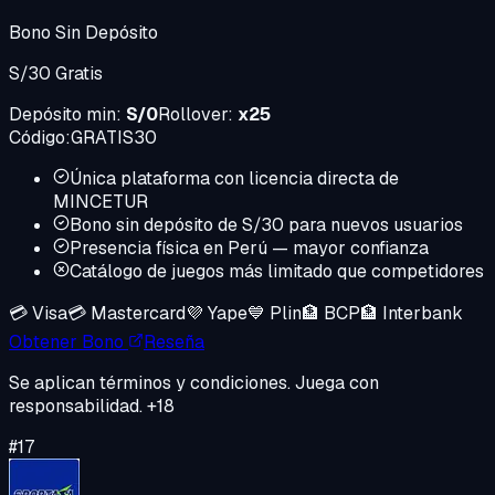
Bono Sin Depósito
S/30 Gratis
Depósito min:
S/
0
Rollover:
x
25
Código:
GRATIS30
Única plataforma con licencia directa de
MINCETUR
Bono sin depósito de S/30 para nuevos usuarios
Presencia física en Perú — mayor confianza
Catálogo de juegos más limitado que competidores
💳
Visa
💳
Mastercard
💜
Yape
💙
Plin
🏦
BCP
🏦
Interbank
Obtener Bono
Reseña
Se aplican términos y condiciones. Juega con
responsabilidad. +18
#
17