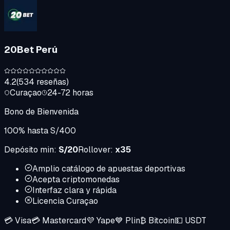
20Bet Perú
4.2
(
534
reseñas)
Curaçao
24-72 horas
Bono de Bienvenida
100% hasta S/400
Depósito min:
S/
20
Rollover:
x
35
Amplio catálogo de apuestas deportivas
Acepta criptomonedas
Interfaz clara y rápida
Licencia Curaçao
💳
Visa
💳
Mastercard
💜
Yape
💙
Plin
₿
Bitcoin
💵
USDT