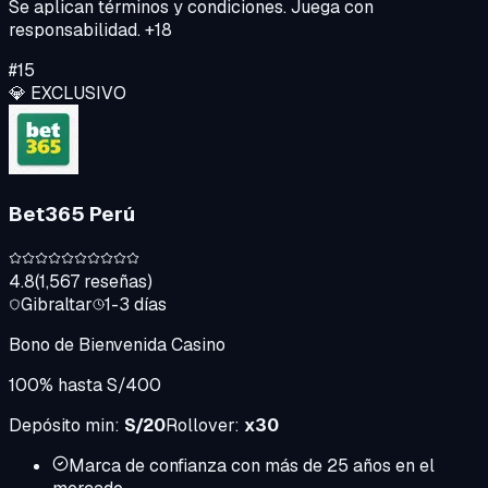
Se aplican términos y condiciones. Juega con
responsabilidad. +18
#
15
💎 EXCLUSIVO
Bet365 Perú
4.8
(
1,567
reseñas)
Gibraltar
1-3 días
Bono de Bienvenida Casino
100% hasta S/400
Depósito min:
S/
20
Rollover:
x
30
Marca de confianza con más de 25 años en el