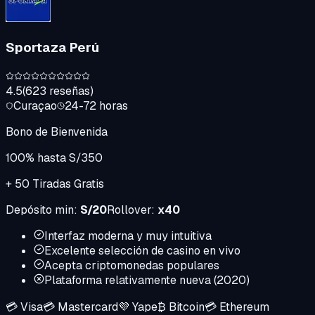
Sportaza Perú
4.5
(
623
reseñas)
Curaçao
24-72 horas
Bono de Bienvenida
100% hasta S/350
+
50
Tiradas Gratis
Depósito min:
S/
20
Rollover:
x
40
Interfaz moderna y muy intuitiva
Excelente selección de casino en vivo
Acepta criptomonedas populares
Plataforma relativamente nueva (2020)
💳
Visa
💳
Mastercard
💜
Yape
₿
Bitcoin
💳
Ethereum