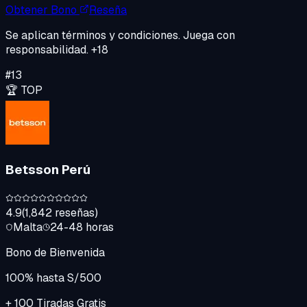
Obtener Bono
Reseña
Se aplican términos y condiciones. Juega con
responsabilidad. +18
#
13
🏆 TOP
Betsson Perú
4.9
(
1,842
reseñas)
Malta
24-48 horas
Bono de Bienvenida
100% hasta S/500
+
100
Tiradas Gratis