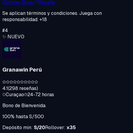
Obtener Bono
Reseña
Se aplican términos y condiciones. Juega con
responsabilidad. +18
#
4
✨ NUEVO
Granawin Perú
4.1
(
298
reseñas)
Curaçao
24-72 horas
Bono de Bienvenida
100% hasta S/500
Depósito min:
S/
20
Rollover:
x
35