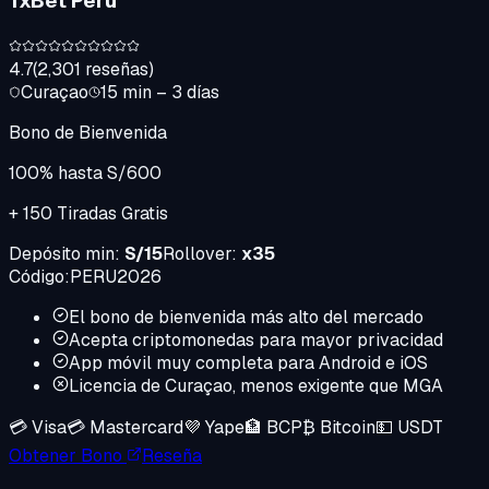
1xBet Perú
4.7
(
2,301
reseñas)
Curaçao
15 min – 3 días
Bono de Bienvenida
100% hasta S/600
+
150
Tiradas Gratis
Depósito min:
S/
15
Rollover:
x
35
Código:
PERU2026
El bono de bienvenida más alto del mercado
Acepta criptomonedas para mayor privacidad
App móvil muy completa para Android e iOS
Licencia de Curaçao, menos exigente que MGA
💳
Visa
💳
Mastercard
💜
Yape
🏦
BCP
₿
Bitcoin
💵
USDT
Obtener Bono
Reseña