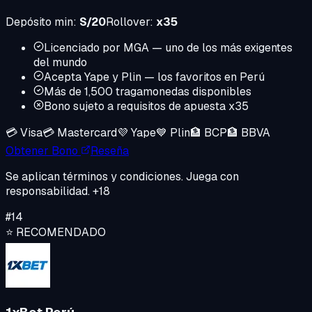
Depósito min:
S/
20
Rollover:
x
35
Licenciado por MGA — uno de los más exigentes
del mundo
Acepta Yape y Plin — los favoritos en Perú
Más de 1,500 tragamonedas disponibles
Bono sujeto a requisitos de apuesta x35
💳
Visa
💳
Mastercard
💜
Yape
💙
Plin
🏦
BCP
🏦
BBVA
Obtener Bono
Reseña
Se aplican términos y condiciones. Juega con
responsabilidad. +18
#
14
⭐ RECOMENDADO