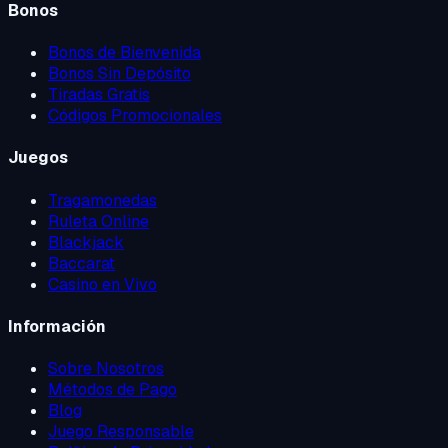
Bonos
Bonos de Bienvenida
Bonos Sin Depósito
Tiradas Gratis
Códigos Promocionales
Juegos
Tragamonedas
Ruleta Online
Blackjack
Baccarat
Casino en Vivo
Información
Sobre Nosotros
Métodos de Pago
Blog
Juego Responsable