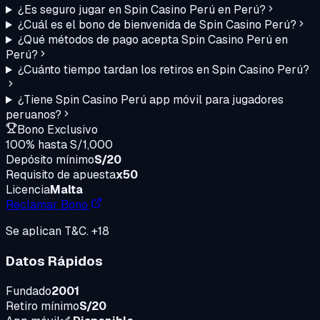
¿Es seguro jugar en Spin Casino Perú en Perú?
¿Cuál es el bono de bienvenida de Spin Casino Perú?
¿Qué métodos de pago acepta Spin Casino Perú en
Perú?
¿Cuánto tiempo tardan los retiros en Spin Casino Perú?
¿Tiene Spin Casino Perú app móvil para jugadores
peruanos?
Bono Exclusivo
100% hasta S/1,000
Depósito mínimo
S/
20
Requisito de apuesta
x
50
Licencia
Malta
Reclamar Bono
Se aplican T&C. +18
Datos Rápidos
Fundado
2001
Retiro mínimo
S/20