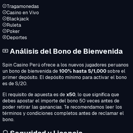
Tragamonedas
Casino en Vivo
Blackjack
Ruleta
Poker
Deportes
Análisis del Bono de Bienvenida
Spin Casino Perú
ofrece a los nuevos jugadores peruanos
un bono de bienvenida de
100% hasta S/1,000
sobre el
primer depósito.
El depósito mínimo para activar el bono
es de S/
20
.
El requisito de apuesta es de
x
50
, lo que significa que
debes apostar el importe del bono
50
veces antes de
poder retirar las ganancias.
Te recomendamos leer los
términos y condiciones completos antes de reclamar el
bono.