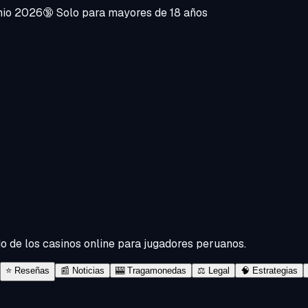
unio 2026
🔞 Solo para mayores de 18 años
do de los casinos online para jugadores peruanos.
⭐
Reseñas
📰
Noticias
🎰
Tragamonedas
⚖️
Legal
🧠
Estrategias