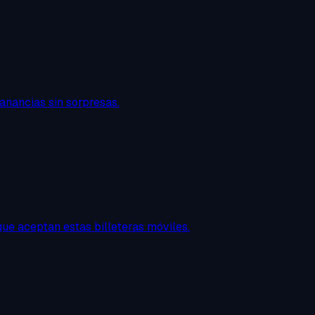
anancias sin sorpresas.
que aceptan estas billeteras móviles.