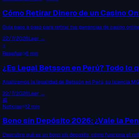
Cómo Retirar Dinero de un Casino On
Guía paso a paso para retirar tus ganancias de casino onlin
22/7/2026
Leer →
⭐
Reseñas
6
min
¿Es Legal Betsson en Perú? Todo lo
Analizamos la legalidad de Betsson en Perú, su licencia MG
22/7/2026
Leer →
📰
Noticias
12
min
Bono sin Depósito 2026: ¿Vale la Pe
Descubre qué es un bono sin deposito, cómo funciona el rol