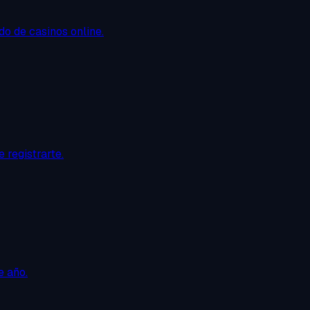
do de casinos online.
 registrarte.
e año.