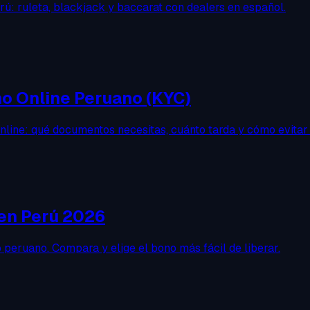
ú: ruleta, blackjack y baccarat con dealers en español.
no Online Peruano (KYC)
nline: qué documentos necesitas, cuánto tarda y cómo evitar 
en Perú 2026
peruano. Compara y elige el bono más fácil de liberar.