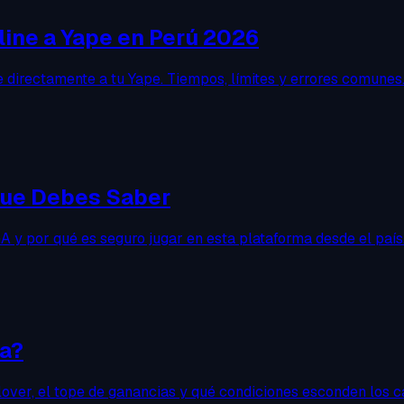
line a Yape en Perú 2026
e directamente a tu Yape. Tiempos, límites y errores comunes
 que Debes Saber
A y por qué es seguro jugar en esta plataforma desde el país
na?
lover, el tope de ganancias y qué condiciones esconden los 