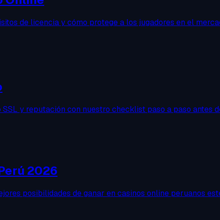
sitos de licencia y cómo protege a los jugadores en el merca
o
o SSL y reputación con nuestro checklist paso a paso antes de
 Perú 2026
ores posibilidades de ganar en casinos online peruanos est