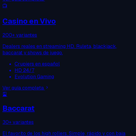
📺
Casino en Vivo
200+
variantes
Dealers reales en streaming HD. Ruleta, blackjack,
baccarat y shows de juego.
Crupiers en español
HD 24/7
Evolution Gaming
Ver guía completa
🎴
Baccarat
30+
variantes
El favorito de los high rollers. Simple, rápido y con baja