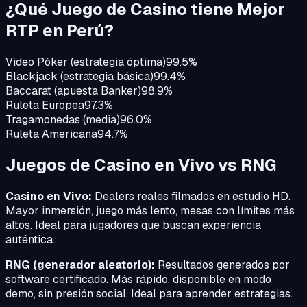
¿Qué Juego de Casino tiene Mejor
RTP en Perú?
Video Póker (estrategia óptima)
99.5%
Blackjack (estrategia básica)
99.4%
Baccarat (apuesta Banker)
98.9%
Ruleta Europea
97.3%
Tragamonedas (media)
96.0%
Ruleta Americana
94.7%
Juegos de Casino en Vivo vs RNG
Casino en Vivo:
Dealers reales filmados en estudio HD.
Mayor inmersión, juego más lento, mesas con límites más
altos. Ideal para jugadores que buscan experiencia
auténtica.
RNG (generador aleatorio):
Resultados generados por
software certificado. Más rápido, disponible en modo
demo, sin presión social. Ideal para aprender estrategias.