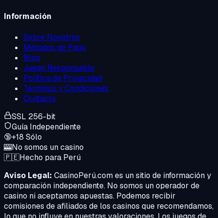
Información
Sobre Nosotros
Métodos de Pago
Blog
Juego Responsable
Política de Privacidad
Términos y Condiciones
Contacto
SSL 256-bit
Guía Independiente
🔞
+18 Sólo
🎰
No somos un casino
🇵🇪
Hecho para Perú
Aviso Legal:
CasinoPerú.com es un sitio de información y
comparación independiente. No somos un operador de
casino ni aceptamos apuestas. Podemos recibir
comisiones de afiliados de los casinos que recomendamos,
lo que no influye en nuestras valoraciones. Los juegos de