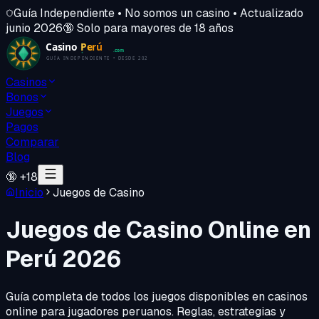
Guía Independiente • No somos un casino • Actualizado
junio 2026
🔞 Solo para mayores de 18 años
Casinos
Bonos
Juegos
Pagos
Comparar
Blog
🔞 +18
Inicio
Juegos de Casino
Juegos de Casino Online en
Perú 2026
Guía completa de todos los juegos disponibles en casinos
online para jugadores peruanos. Reglas, estrategias y