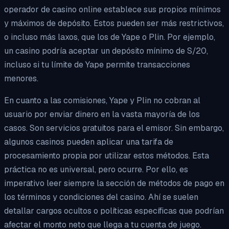
operador de casino online establece sus propios mínimos
y máximos de depósito. Estos pueden ser más restrictivos,
o incluso más laxos, que los de Yape o Plin. Por ejemplo,
un casino podría aceptar un depósito mínimo de S/20,
incluso si tu límite de Yape permite transacciones
menores.
En cuanto a las comisiones, Yape y Plin no cobran al
usuario por enviar dinero en la vasta mayoría de los
casos. Son servicios gratuitos para el emisor. Sin embargo,
algunos casinos pueden aplicar una tarifa de
procesamiento propia por utilizar estos métodos. Esta
práctica no es universal, pero ocurre. Por ello, es
imperativo leer siempre la sección de métodos de pago en
los términos y condiciones del casino. Ahí se suelen
detallar cargos ocultos o políticas específicas que podrían
afectar el monto neto que llega a tu cuenta de juego.