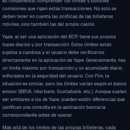
es fundamental comprender los límites y posibles
comisiones que rigen estas transacciones. No solo se
deben tener en cuenta las políticas de las billeteras
móviles, sino también las del propio casino.
Yape, al ser una aplicación del BCP, tiene sus propios
topes diarios y por transacción. Estos límites están
sujetos a cambios y el usuario debe verificarlos
directamente en la aplicación de Yape. Generalmente, hay
un límite máximo por transacción y un acumulado diario,
enfocados en la seguridad del usuario. Con Plin, la
situación es similar, pero los límites varían según el banco
emisor (BBVA, Interbank, Scotiabank, etc.). Aunque suelen
ser similares a los de Yape, pueden existir diferencias que
justifican una consulta en la aplicación bancaria
correspondiente antes de operar.
Más allá de los límites de las propias billeteras, cada