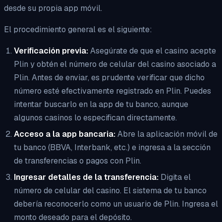
desde su propia app móvil.
El procedimiento general es el siguiente:
Verificación previa:
Asegúrate de que el casino acepte
Plin y obtén el número de celular del casino asociado a
Plin. Antes de enviar, es prudente verificar que dicho
número esté efectivamente registrado en Plin. Puedes
intentar buscarlo en la app de tu banco, aunque
algunos casinos lo especifican directamente.
Acceso a la app bancaria:
Abre la aplicación móvil de
tu banco (BBVA, Interbank, etc.) e ingresa a la sección
de transferencias o pagos con Plin.
Ingresar detalles de la transferencia:
Digita el
número de celular del casino. El sistema de tu banco
debería reconocerlo como un usuario de Plin. Ingresa el
monto deseado para el depósito.