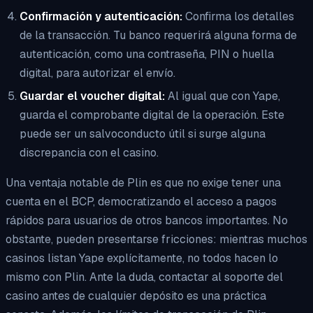
Confirmación y autenticación:
Confirma los detalles
de la transacción. Tu banco requerirá alguna forma de
autenticación, como una contraseña, PIN o huella
digital, para autorizar el envío.
Guardar el voucher digital:
Al igual que con Yape,
guarda el comprobante digital de la operación. Este
puede ser un salvoconducto útil si surge alguna
discrepancia con el casino.
Una ventaja notable de Plin es que no exige tener una
cuenta en el BCP, democratizando el acceso a pagos
rápidos para usuarios de otros bancos importantes. No
obstante, pueden presentarse fricciones: mientras muchos
casinos listan Yape explícitamente, no todos hacen lo
mismo con Plin. Ante la duda, contactar al soporte del
casino antes de cualquier depósito es una práctica