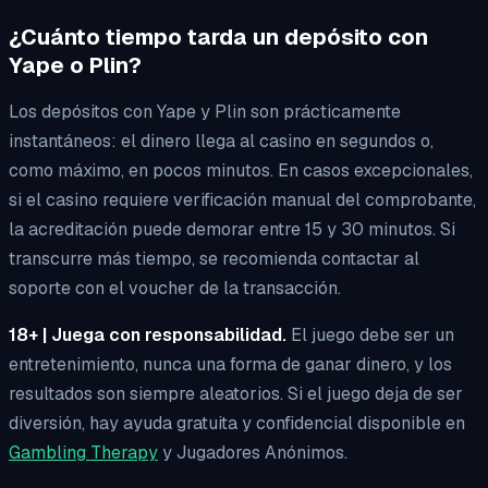
¿Cuánto tiempo tarda un depósito con
Yape o Plin?
Los depósitos con Yape y Plin son prácticamente
instantáneos: el dinero llega al casino en segundos o,
como máximo, en pocos minutos. En casos excepcionales,
si el casino requiere verificación manual del comprobante,
la acreditación puede demorar entre 15 y 30 minutos. Si
transcurre más tiempo, se recomienda contactar al
soporte con el voucher de la transacción.
18+ | Juega con responsabilidad.
El juego debe ser un
entretenimiento, nunca una forma de ganar dinero, y los
resultados son siempre aleatorios. Si el juego deja de ser
diversión, hay ayuda gratuita y confidencial disponible en
Gambling Therapy
y
Jugadores Anónimos
.