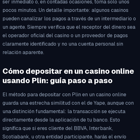
ser inmediato o, en contadas ocasiones, toma solo unos
pocos minutos. Un detalle importante: algunos casinos
pueden canalizar los pagos a través de un intermediario o
un agente. Siempre verifica que el receptor del dinero sea
el operador oficial del casino o un proveedor de pagos
claramente identificado y no una cuenta personal sin
relación aparente.
Cómo depositar en un casino online
usando Plin: guía paso a paso
El método para depositar con Plin en un casino online
guarda una estrecha similitud con el de Yape, aunque con
una distinción fundamental: la transacción se ejecuta
directamente desde la aplicación de tu banco. Esto
significa que si eres cliente del BBVA, Interbank,
Scotiabank, u otra entidad participante, harás el envío