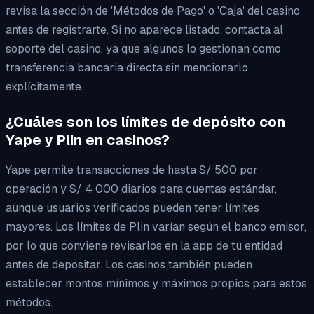
revisa la sección de 'Métodos de Pago' o 'Caja' del casino
antes de registrarte. Si no aparece listado, contacta al
soporte del casino, ya que algunos lo gestionan como
transferencia bancaria directa sin mencionarlo
explícitamente.
¿Cuáles son los límites de depósito con
Yape y Plin en casinos?
Yape permite transacciones de hasta S/ 500 por
operación y S/ 4 000 diarios para cuentas estándar,
aunque usuarios verificados pueden tener límites
mayores. Los límites de Plin varían según el banco emisor,
por lo que conviene revisarlos en la app de tu entidad
antes de depositar. Los casinos también pueden
establecer montos mínimos y máximos propios para estos
métodos.