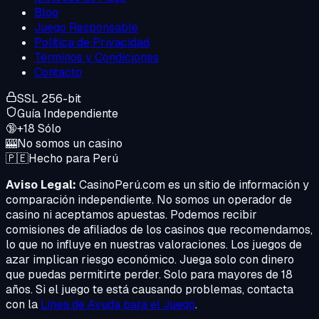
Blog
Juego Responsable
Política de Privacidad
Términos y Condiciones
Contacto
SSL 256-bit
Guía Independiente
🔞
+18 Sólo
🎰
No somos un casino
🇵🇪
Hecho para Perú
Aviso Legal:
CasinoPerú.com es un sitio de información y
comparación independiente. No somos un operador de
casino ni aceptamos apuestas. Podemos recibir
comisiones de afiliados de los casinos que recomendamos,
lo que no influye en nuestras valoraciones. Los juegos de
azar implican riesgo económico. Juega solo con dinero
que puedas permitirte perder. Solo para mayores de 18
años. Si el juego te está causando problemas, contacta
con la
Línea de Ayuda para el Juego
.