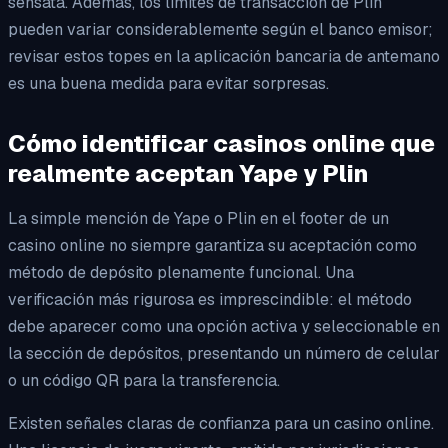
sensata. Además, los límites de transacción de Plin
pueden variar considerablemente según el banco emisor;
revisar estos topes en la aplicación bancaria de antemano
es una buena medida para evitar sorpresas.
Cómo identificar casinos online que
realmente aceptan Yape y Plin
La simple mención de Yape o Plin en el footer de un
casino online no siempre garantiza su aceptación como
método de depósito plenamente funcional. Una
verificación más rigurosa es imprescindible: el método
debe aparecer como una opción activa y seleccionable en
la sección de depósitos, presentando un número de celular
o un código QR para la transferencia.
Existen señales claras de confianza para un casino online.