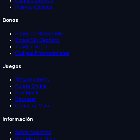
Casinos con Plin
Nuevos Casinos
Bonos
Bonos de Bienvenida
Bonos Sin Depósito
Tiradas Gratis
Códigos Promocionales
Juegos
Tragamonedas
Ruleta Online
Blackjack
Baccarat
Casino en Vivo
Información
Sobre Nosotros
Métodos de Pago