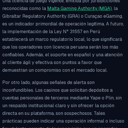
Una licencia de juego vigente, emitida por jurisdicciones
reconocidas como la
Malta Gaming Authority (MGA)
, la
Gibraltar Regulatory Authority (GRA)
o Curaçao eGaming,
es un indicador primordial de operación legítima. A futuro,
la implementación de la Ley N° 31557 en Perú
establecerá un marco regulatorio local, lo que significará
que los operadores con licencia peruana serán los más
confiables. Además, el soporte en español y una atención
al cliente ágil y efectiva son puntos a favor que
demuestran un compromiso con el mercado local.
Por otro lado, algunas señales de alerta son
inconfundibles. Los casinos que solicitan depósitos a
cuentas personales de terceros mediante Yape o Plin, sin
un respaldo institucional claro y sin ofrecer la opción
directa en su plataforma, son sospechosos. Tales
prácticas pueden indicar una operación informal o incluso