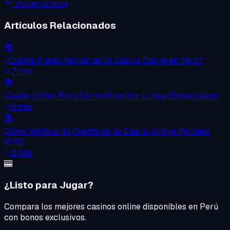
Volver al blog
Artículos Relacionados
📚
¿Cuánto Puedo Retirar de un Casino Online en Perú?
7
min
📚
Casino Online Perú Sin Verificación: Lo que Debes Saber
6
min
📚
Cómo Verificar tu Cuenta en un Casino Online Peruano
(KYC)
6
min
🎰
¿Listo para Jugar?
Compara los mejores casinos online disponibles en Perú
con bonos exclusivos.