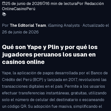
25 de junio de 2026
16
min de lectura
Por
Redacción
OnlineCasinoPerú
📚
Por
The Editorial Team
, iGaming Analysts · Actualizado el
26 de junio de 2026
Qué son Yape y Plin y por qué los
jugadores peruanos los usan en
casinos online
Yape, la aplicación de pagos desarrollada por el Banco de
Crédito del Perú (BCP) y lanzada en 2017, revolucionó las
transacciones digitales en el país. Permite a los usuarios
efectuar transferencias instantáneas, gratuitas, utilizando
solo el número de celular del destinatario o escaneando
un código QR. Su adopción fue masiva, simplificando el